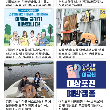
기물스티커 인터넷발급, 폐기물 스
건강보험증 앱, 더 건강보험(건강보
티커 가격표, 폐기물 스티커 파는곳
험25시)앱 차이점]
바로알기
전국민 건강생활 실천지원금제 대
강릉 맛집: 강릉 중앙시장 강릉 맛집
상자 조회 및 신청방법 사용방법(예
베스트10, 강릉 길감자 부터 동화가
방형 일반형 차이점 및 참여지역 확
든 본점까지!
인)
강릉 가볼만한곳 베스트10: 강릉 가
대상포진 예방접종 가격(보건소)비
볼만한곳 오죽헌 전통 뱃놀이 예약
교 및 대상포진 무료접종 대상자 조
부터 안반데기 까지
회 방법