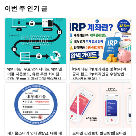
이번 주 인기 글
vpn 이란: 무료 vpn 사이트, vpn 앱
irp계좌란: irp계좌개설 및 irp세액
어플 다운로드, 유료 무료 차이점 장
공제 한도, irp퇴직연금 수령방법 해
단점 및 vpn 가격비교(해외여행시
지방법 바로알기!
한국ip제공 vpn)
폐기물스티커 인터넷발급: 대형 폐
모바일 건강보험 발급방법[모바일