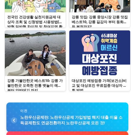
전국민 건강생활 실천지원금제 대
강릉 맛집: 강릉 중앙시장 강릉 맛집
상자 조회 및 신청방법 사용방법(예
베스트10, 강릉 길감자 부터 동화가
방형 일반형 차이점 및 참여지역 확
든 본점까지!
인)
강릉 가볼만한곳 베스트10: 강릉 가
대상포진 예방접종 가격(보건소)비
볼만한곳 오죽헌 전통 뱃놀이 예약
교 및 대상포진 무료접종 대상자 조
부터 안반데기 까지
회 방법
이전
노란우산공제란: 노란우산공제 가입방법 해지 대출 이율 소
득공제한도 연금전환까지 노란우산공제 모든 것!