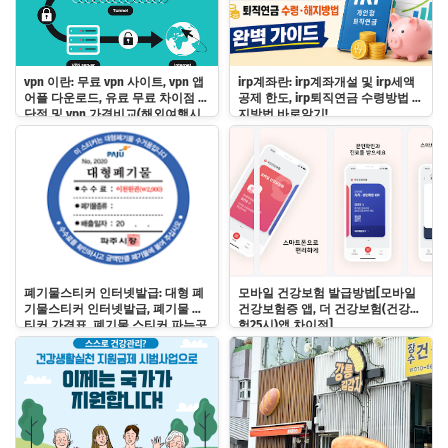
vpn 이란: 무료 vpn 사이트, vpn 앱
irp계좌란: irp계좌개설 및 irp세액
어플 다운로드, 유료 무료 차이점 장
공제 한도, irp퇴직연금 수령방법 해
단점 및 vpn 가격비교(해외여행시
지방법 바로알기!
한국ip제공 vpn)
폐기물스티커 인터넷발급: 대형 폐
모바일 건강보험 발급방법[모바일
기물스티커 인터넷발급, 폐기물 스
건강보험증 앱, 더 건강보험(건강보
티커 가격표, 폐기물 스티커 파는곳
험25시)앱 차이점]
바로알기