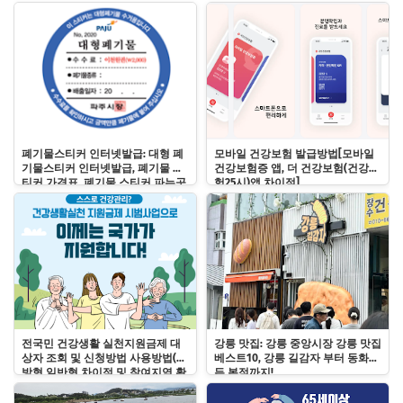
한국ip제공 vpn)
폐기물스티커 인터넷발급: 대형 폐
모바일 건강보험 발급방법[모바일
기물스티커 인터넷발급, 폐기물 스
건강보험증 앱, 더 건강보험(건강보
티커 가격표, 폐기물 스티커 파는곳
험25시)앱 차이점]
바로알기
전국민 건강생활 실천지원금제 대
강릉 맛집: 강릉 중앙시장 강릉 맛집
상자 조회 및 신청방법 사용방법(예
베스트10, 강릉 길감자 부터 동화가
방형 일반형 차이점 및 참여지역 확
든 본점까지!
인)