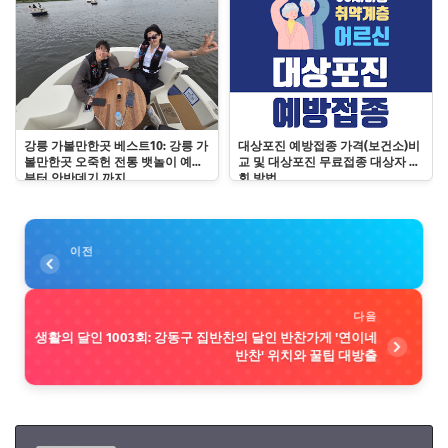
강릉 가볼만한곳 베스트10: 강릉 가
대상포진 예방접종 가격(보건소)비
볼만한곳 오죽헌 전통 뱃놀이 예약
교 및 대상포진 무료접종 대상자 조
부터 안반데기 까지
회 방법
이전
다음
생활의 달인 1003회: 강동구 집반찬의 달인 반찬가게 '연이네
반찬' 위치와 꿀팁 대방출