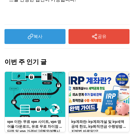
복사
공유
이번 주 인기 글
vpn 이란: 무료 vpn 사이트, vpn 앱
irp계좌란: irp계좌개설 및 irp세액
어플 다운로드, 유료 무료 차이점 장
공제 한도, irp퇴직연금 수령방법 해
단점 및 vpn 가격비교(해외여행시
지방법 바로알기!